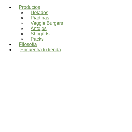
Ir
Productos
al
Helados
contenido
Piadinas
Veggie Burgers
Antojos
Shogürts
Packs
Filosofía
Encuentra tu tienda