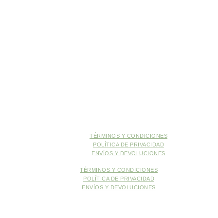
FILOSOFÍA
PRODUCTOS
ENCUENTRA TU TIENDA
CONTACTO
FILOSOFÍA
PRODUCTOS
ENCUENTRA TU TIENDA
CONTACTO
TÉRMINOS Y CONDICIONES
POLÍTICA DE PRIVACIDAD
ENVÍOS Y DEVOLUCIONES
TÉRMINOS Y CONDICIONES
POLÍTICA DE PRIVACIDAD
ENVÍOS Y DEVOLUCIONES
© 2024 LIFT – TODOS LOS DERECHOS RESERVADOS. DESARROLLADO
POR
DEXTRA
Síguenos en Instagram