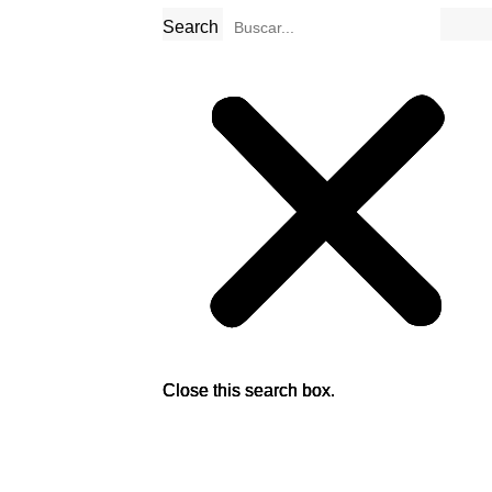
Search
Search
Search
Close this search box.
Close this search box.
Close this search box.